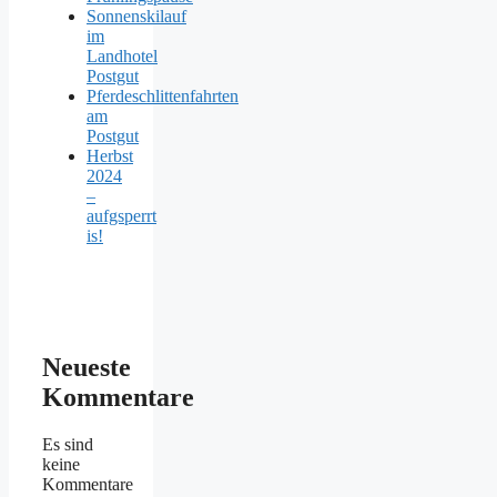
Sonnenskilauf
im
Landhotel
Postgut
Pferdeschlittenfahrten
am
Postgut
Herbst
2024
–
aufgsperrt
is!
Neueste
Kommentare
Es sind
keine
Kommentare